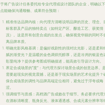
对于将广告设计任务委托给专业代理或设计团队的企业，明确以
要点能确保沟通顺畅、成果符合预期：
精准传达品牌内核
：向代理方清晰说明品牌的历史、理念、
标客群及产品的独特卖点（如特定产区、酿造工艺、获奖情
况）。这是所有创意合成的出发点，确保视觉华丽的同时不
离品牌本质。
明确光影风格基调
：是偏好戏剧性的强对比光影，还是柔和
腻的渐变光？是温暖的金色调烘托醇厚，还是冷冽的银蓝色
彰显纯净？提供参考图或明确描述，能高效引导设计方向。
界定合成场景的“度”
：与代理方探讨场景合成的创意边界。
需要超现实的视觉震撼，还是基于现实场景的艺术化提升？
保合成场景的调性与品牌高端定位相符，避免过于浮夸或晦
涩。
强调细节与质感
：高档酒广告成败在于细节。务必要求代理
在酒标清晰度、瓶身反光、液体通透感、合成元素分辨率等