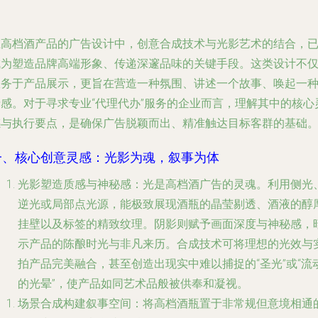
在高档酒产品的广告设计中，创意合成技术与光影艺术的结合，
成为塑造品牌高端形象、传递深邃品味的关键手段。这类设计不
服务于产品展示，更旨在营造一种氛围、讲述一个故事、唤起一
情感。对于寻求专业“代理代办”服务的企业而言，理解其中的核心
感与执行要点，是确保广告脱颖而出、精准触达目标客群的基础
一、核心创意灵感：光影为魂，叙事为体
光影塑造质感与神秘感
：光是高档酒广告的灵魂。利用侧光
逆光或局部点光源，能极致展现酒瓶的晶莹剔透、酒液的醇
挂壁以及标签的精致纹理。阴影则赋予画面深度与神秘感，
示产品的陈酿时光与非凡来历。合成技术可将理想的光效与
拍产品完美融合，甚至创造出现实中难以捕捉的“圣光”或“流
的光晕”，使产品如同艺术品般被供奉和凝视。
场景合成构建叙事空间
：将高档酒瓶置于非常规但意境相通