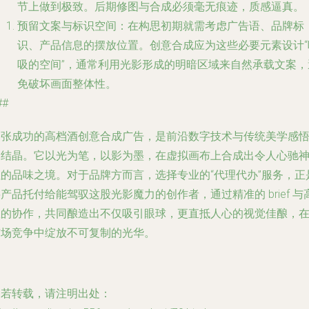
节上做到极致。后期修图与合成必须毫无痕迹，质感逼真。
预留文案与标识空间
：在构思初期就需考虑广告语、品牌标
识、产品信息的摆放位置。创意合成应为这些必要元素设计“
吸的空间”，通常利用光影形成的明暗区域来自然承载文案，
免破坏画面整体性。
##
一张成功的高档酒创意合成广告，是前沿数字技术与传统美学感
的结晶。它以光为笔，以影为墨，在虚拟画布上合成出令人心驰
往的品味之境。对于品牌方而言，选择专业的“代理代办”服务，正
产品托付给能驾驭这股光影魔力的创作者，通过精准的 brief 与
效的协作，共同酿造出不仅吸引眼球，更直抵人心的视觉佳酿，
市场竞争中绽放不可复制的光华。
如若转载，请注明出处：