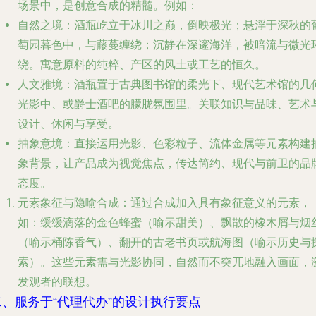
场景中，是创意合成的精髓。例如：
自然之境
：酒瓶屹立于冰川之巅，倒映极光；悬浮于深秋的
萄园暮色中，与藤蔓缠绕；沉静在深邃海洋，被暗流与微光
绕。寓意原料的纯粹、产区的风土或工艺的恒久。
人文雅境
：酒瓶置于古典图书馆的柔光下、现代艺术馆的几
光影中、或爵士酒吧的朦胧氛围里。关联知识与品味、艺术
设计、休闲与享受。
抽象意境
：直接运用光影、色彩粒子、流体金属等元素构建
象背景，让产品成为视觉焦点，传达简约、现代与前卫的品
态度。
元素象征与隐喻合成
：通过合成加入具有象征意义的元素，
如：缓缓滴落的金色蜂蜜（喻示甜美）、飘散的橡木屑与烟
（喻示桶陈香气）、翻开的古老书页或航海图（喻示历史与
索）。这些元素需与光影协同，自然而不突兀地融入画面，
发观者的联想。
二、服务于“代理代办”的设计执行要点