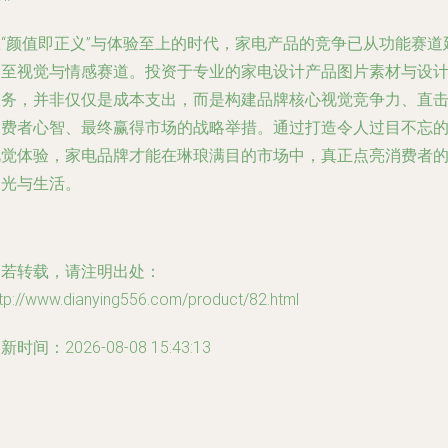
在“颜值即正义”与体验至上的时代，家电产品的竞争已从功能赛道
伸至视觉与情感赛道。投资于专业的家电设计产品图片素材与设
服务，并非仅仅是成本支出，而是构建品牌核心视觉竞争力、直
消费者心智、最终赢得市场的战略举措。通过打造令人过目不忘
视觉体验，家电品牌才能在琳琅满目的市场中，真正点亮消费者
目光与生活。
如若转载，请注明出处：
tp://www.dianying556.com/product/82.html
新时间：2026-08-08 15:43:13