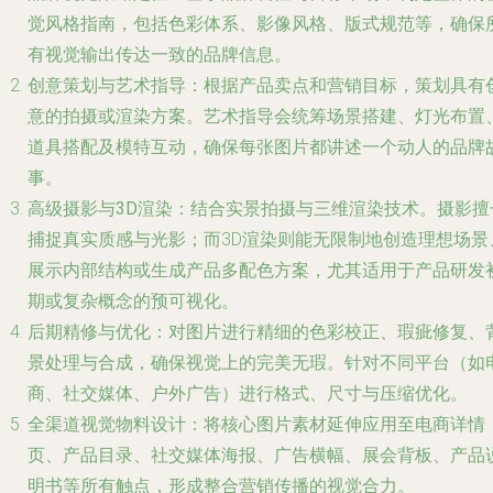
觉风格指南，包括色彩体系、影像风格、版式规范等，确保
有视觉输出传达一致的品牌信息。
创意策划与艺术指导
：根据产品卖点和营销目标，策划具有
意的拍摄或渲染方案。艺术指导会统筹场景搭建、灯光布置
道具搭配及模特互动，确保每张图片都讲述一个动人的品牌
事。
高级摄影与3D渲染
：结合实景拍摄与三维渲染技术。摄影擅
捕捉真实质感与光影；而3D渲染则能无限制地创造理想场景
展示内部结构或生成产品多配色方案，尤其适用于产品研发
期或复杂概念的预可视化。
后期精修与优化
：对图片进行精细的色彩校正、瑕疵修复、
景处理与合成，确保视觉上的完美无瑕。针对不同平台（如
商、社交媒体、户外广告）进行格式、尺寸与压缩优化。
全渠道视觉物料设计
：将核心图片素材延伸应用至电商详情
页、产品目录、社交媒体海报、广告横幅、展会背板、产品
明书等所有触点，形成整合营销传播的视觉合力。